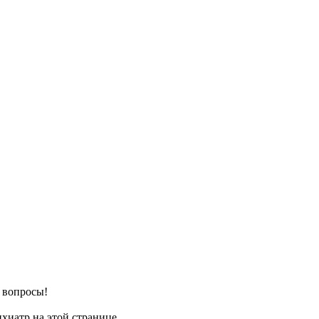
е вопросы!
хиатр на этой странице.