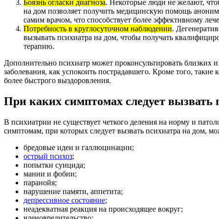
Боязнь огласки диагноза
. Некоторые люди не желают, чт
на дом позволяет получить медицинскую помощь анонимн
самим врачом, что способствует более эффективному леч
Потребность в круглосуточном наблюдении
. Дегенерати
вызывать психиатра на дом, чтобы получать квалифицир
терапию.
Дополнительно психиатр может проконсультировать близких и р
заболевания, как успокоить пострадавшего. Кроме того, такие
более быстрого выздоровления.
При каких симптомах следует вызвать 
В психиатрии не существует четкого деления на норму и пато
симптомам, при которых следует вызвать психиатра на дом, м
бредовые идеи и галлюцинации;
острый психоз
;
попытки суицида;
мании и фобии;
паранойя;
нарушение памяти, аппетита;
депрессивное состояние
;
неадекватная реакция на происходящее вокруг;
членовредительство;