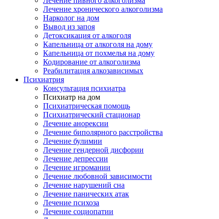
Лечение пивного алкоголизма
Лечение хронического алкоголизма
Нарколог на дом
Вывод из запоя
Детоксикация от алкоголя
Капельница от алкоголя на дому
Капельница от похмелья на дому
Кодирование от алкоголизма
Реабилитация алкозависимых
Психиатрия
Консультация психиатра
Психиатр на дом
Психиатрическая помощь
Психиатрический стационар
Лечение анорексии
Лечение биполярного расстройства
Лечение булимии
Лечение гендерной дисфории
Лечение депрессии
Лечение игромании
Лечение любовной зависимости
Лечение нарушений сна
Лечение панических атак
Лечение психоза
Лечение социопатии