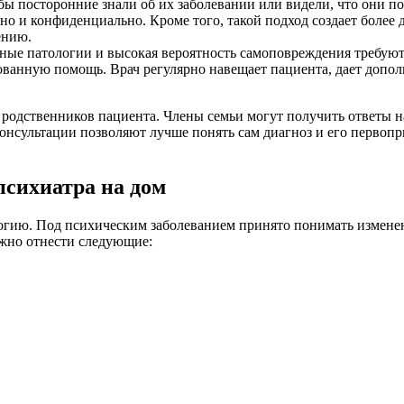
обы посторонние знали об их заболевании или видели, что они 
о и конфиденциально. Кроме того, такой подход создает более
ению.
вные патологии и высокая вероятность самоповреждения требую
ованную помощь. Врач регулярно навещает пациента, дает допо
одственников пациента. Члены семьи могут получить ответы на 
 консультации позволяют лучше понять сам диагноз и его перво
психиатра на дом
логию. Под психическим заболеванием принято понимать измене
ожно отнести следующие: