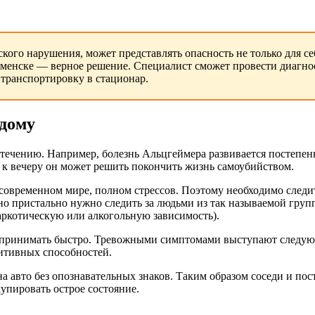
кого нарушения, может представлять опасность не только для с
менске — верное решение. Специалист сможет провести диагнос
 транспортировку в стационар.
 дому
течению. Например, болезнь Альцгеймера развивается постепенн
 а к вечеру он может решить покончить жизнь самоубийством.
современном мире, полном стрессов. Поэтому необходимо следит
но пристально нужно следить за людьми из так называемой гру
наркотическую или алкогольную зависимость).
 принимать быстро. Тревожными симптомами выступают следующ
итивных способностей.
на авто без опознавательных знаков. Таким образом соседи и по
купировать острое состояние.