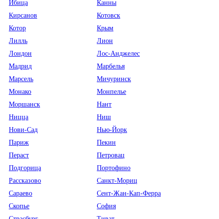
Ибица
Канны
Кирсанов
Котовск
Котор
Крым
Лилль
Лион
Лондон
Лос-Анджелес
Мадрид
Марбелья
Марсель
Мичуринск
Монако
Монпелье
Моршанск
Нант
Ницца
Ниш
Нови-Сад
Нью-Йорк
Париж
Пекин
Пераст
Петровац
Подгорица
Портофино
Рассказово
Санкт-Мориц
Сараево
Сент-Жан-Кап-Ферра
Скопье
София
Страсбург
Тиват