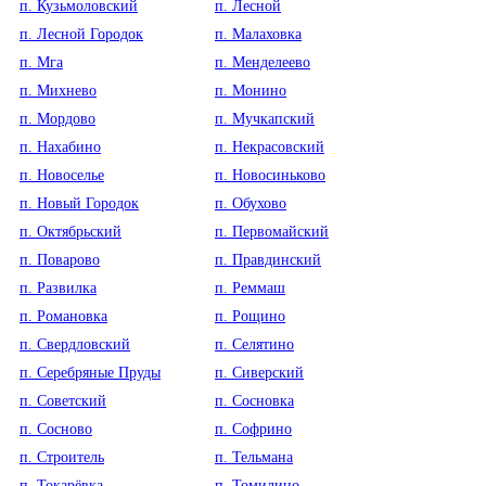
п. Кузьмоловский
п. Лесной
п. Лесной Городок
п. Малаховка
п. Мга
п. Менделеево
п. Михнево
п. Монино
п. Мордово
п. Мучкапский
п. Нахабино
п. Некрасовский
п. Новоселье
п. Новосиньково
п. Новый Городок
п. Обухово
п. Октябрьский
п. Первомайский
п. Поварово
п. Правдинский
п. Развилка
п. Реммаш
п. Романовка
п. Рощино
п. Свердловский
п. Селятино
п. Серебряные Пруды
п. Сиверский
п. Советский
п. Сосновка
п. Сосново
п. Софрино
п. Строитель
п. Тельмана
п. Токарёвка
п. Томилино