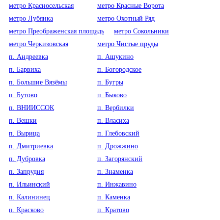
метро Красносельская
метро Красные Ворота
метро Лубянка
метро Охотный Ряд
метро Преображенская площадь
метро Сокольники
метро Черкизовская
метро Чистые пруды
п. Андреевка
п. Ашукино
п. Барвиха
п. Богородское
п. Большие Вязёмы
п. Бугры
п. Бутово
п. Быково
п. ВНИИССОК
п. Вербилки
п. Вешки
п. Власиха
п. Вырица
п. Глебовский
п. Дмитриевка
п. Дрожжино
п. Дубровка
п. Загорянский
п. Запрудня
п. Знаменка
п. Ильинский
п. Инжавино
п. Калининец
п. Каменка
п. Красково
п. Кратово