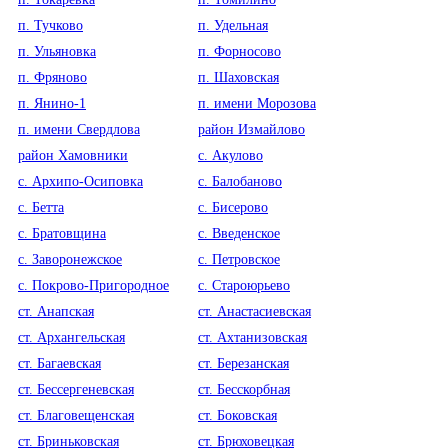
п. Тучково
п. Удельная
п. Ульяновка
п. Форносово
п. Фряново
п. Шаховская
п. Янино-1
п. имени Морозова
п. имени Свердлова
район Измайлово
район Хамовники
с. Акулово
с. Архипо-Осиповка
с. Балобаново
с. Бетта
с. Бисерово
с. Братовщина
с. Введенское
с. Заворонежское
с. Петровское
с. Покрово-Пригородное
с. Староюрьево
ст. Анапская
ст. Анастасиевская
ст. Архангельская
ст. Ахтанизовская
ст. Багаевская
ст. Березанская
ст. Бессергеневская
ст. Бесскорбная
ст. Благовещенская
ст. Боковская
ст. Бриньковская
ст. Брюховецкая