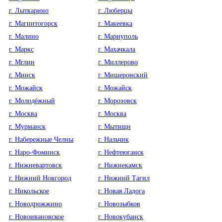
г. Лыткарино
г. Люберцы
г. Магнитогорск
г. Макеевка
г. Малино
г. Мариуполь
г. Маркс
г. Махачкала
г. Мглин
г. Миллерово
г. Минск
г. Мишеронский
г. Можайск
г. Можайск
г. Молодёжный
г. Морозовск
г. Москва
г. Москва
г. Мурманск
г. Мытищи
г. Набережные Челны
г. Нальчик
г. Наро-Фоминск
г. Нефтеюганск
г. Нижневартовск
г. Нижнекамск
г. Нижний Новгород
г. Нижний Тагил
г. Никольское
г. Новая Ладога
г. Новодрожжино
г. Новозыбков
г. Новоивановское
г. Новокубанск