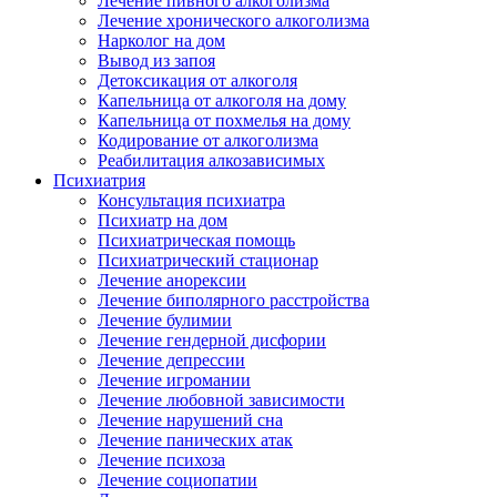
Лечение пивного алкоголизма
Лечение хронического алкоголизма
Нарколог на дом
Вывод из запоя
Детоксикация от алкоголя
Капельница от алкоголя на дому
Капельница от похмелья на дому
Кодирование от алкоголизма
Реабилитация алкозависимых
Психиатрия
Консультация психиатра
Психиатр на дом
Психиатрическая помощь
Психиатрический стационар
Лечение анорексии
Лечение биполярного расстройства
Лечение булимии
Лечение гендерной дисфории
Лечение депрессии
Лечение игромании
Лечение любовной зависимости
Лечение нарушений сна
Лечение панических атак
Лечение психоза
Лечение социопатии