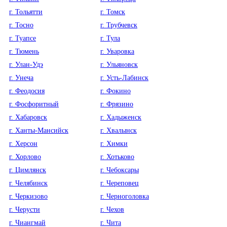
г. Тольятти
г. Томск
г. Тосно
г. Трубчевск
г. Туапсе
г. Тула
г. Тюмень
г. Уваровка
г. Улан-Удэ
г. Ульяновск
г. Унеча
г. Усть-Лабинск
г. Феодосия
г. Фокино
г. Фосфоритный
г. Фрязино
г. Хабаровск
г. Хадыженск
г. Ханты-Мансийск
г. Хвалынск
г. Херсон
г. Химки
г. Хорлово
г. Хотьково
г. Цимлянск
г. Чебоксары
г. Челябинск
г. Череповец
г. Черкизово
г. Черноголовка
г. Черусти
г. Чехов
г. Чиангмай
г. Чита