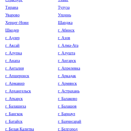
Тирана
Тулуза
Уварово
Улцинь
Херцег-Нови
Шарджа
Шкодер
г. Абинск
г. Адлер
г. Азов
г. Аксай
г. Алма-Ата
г. Алупка
г. Алушта
г. Анапа
г. Ангарск
г. Анталия
г. Апрелевка
г. Апшеронск
г. Аркадак
г. Армавир
г. Армянск
г. Архангельск
г. Астрахань
г. Аткарск
г. Балаково
г. Балашиха
г. Балашов
г. Бангкок
г. Барнаул
г. Батайск
г. Бахчисарай
г. Белая Калитва
г. Белгород