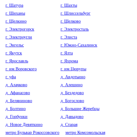
г. Шатура
г. Шахты
г. Шиханы
г. Шлиссельбург
г. Щелкино
г. Щелково
г. Электрогорск
г. Электросталь
г. Электроугли
г. Элиста
г. Энгельс
г. Южно-Сахалинск
г. Якутск
г. Ялта
г. Ярославль
г. Яхрома
г. им.Воровского
г. им.Цюрупы
г. уфа
д. Авдотьино
д. Алачково
д. Алешино
д. Афанасово
д. Бездедово
д. Беляниново
д. Богослово
д. Болтино
д. Большие Жеребцы
д. Горбунки
д. Давыдово
д. Новое Девяткино
д. Старая
метро Бульвар Рокоссовского
метро Комсомольская