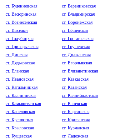
ст. Буденновская
ст. Варениковская
ст. Васюринская
ст. Владимирская
ст. Вознесенская
ст. Воронежская
ст. Выселки
ст. Вёшенская
ст. Голубицкая
ст. Гостагаевская
ст. Григорьевская
ст. Грушевская
ст. Динская
ст. Должанская
ст. Дядьковская
ст. Егорлыкская
ст. Еланская
ст. Елизаветинская
ст. Ивановская
ст. Кавказская
ст. Кагальницкая
ст. Казанская
ст. Калининская
ст. Калниболотская
ст. Камышеватская
ст. Каневская
ст. Канеловская
ст. Каргинская
ст. Крепостная
ст. Кривянская
ст. Крыловская
ст. Курчанская
ст. Кущевская
ст. Ладожская