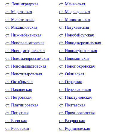
ст. Ленинградская
ст. Манычская
ст. Марьянская
ст. Медведовская
ст. Мечётинская
ст. Милютинская
ст. Михайловская
ст. Натухаевская
ст. Нижнебаканская
ст. Новобейсугская
ст. Нововеличковская
ст. Новоджерелиевская
ст. Новодмитриевская
ст. Новолеушковская
ст. Новомалороссийская
ст. Новоминская
ст. Новомышастовская
ст. Новопокровская
ст. Новотитаровская
ст. Обливская
ст. Октябрьская
ст. Отрадная
ст. Павловская
ст. Переясловская
ст. Петровская
ст. Пластуновская
ст. Платнировская
ст. Полтавская
ст. Попутная
ст. Прочноокопская
ст. Раевская
ст. Раздорская
ст. Роговская
ст. Родниковская