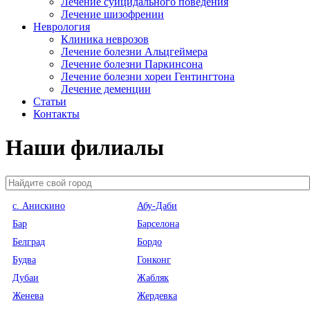
Лечение суицидального поведения
Лечение шизофрении
Неврология
Клиника неврозов
Лечение болезни Альцгеймера
Лечение болезни Паркинсона
Лечение болезни хореи Гентингтона
Лечение деменции
Статьи
Контакты
Наши филиалы
c. Анискино
Абу-Даби
Бар
Барселона
Белград
Бордо
Будва
Гонконг
Дубаи
Жабляк
Женева
Жердевка