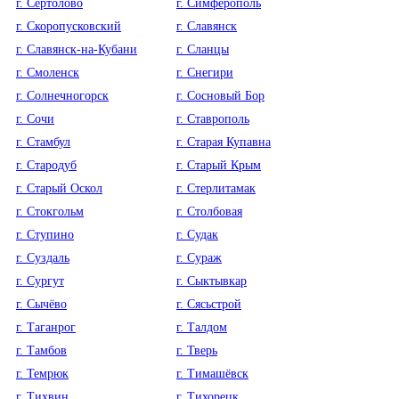
г. Сертолово
г. Симферополь
г. Скоропусковский
г. Славянск
г. Славянск-на-Кубани
г. Сланцы
г. Смоленск
г. Снегири
г. Солнечногорск
г. Сосновый Бор
г. Сочи
г. Ставрополь
г. Стамбул
г. Старая Купавна
г. Стародуб
г. Старый Крым
г. Старый Оскол
г. Стерлитамак
г. Стокгольм
г. Столбовая
г. Ступино
г. Судак
г. Суздаль
г. Сураж
г. Сургут
г. Сыктывкар
г. Сычёво
г. Сясьстрой
г. Таганрог
г. Талдом
г. Тамбов
г. Тверь
г. Темрюк
г. Тимашёвск
г. Тихвин
г. Тихорецк