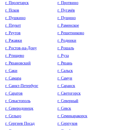
г. Пролетарск
г. Протвино
г. Псков
г. Пугачёв
г. Пушкино
г. Пущино
г. Пхукет
г. Раменское
г. Реутов
г. Решетниково
г. Ржавки
г. Родники
г. Ростов-на-Дону
г. Рошаль
г. Ртищево
г. Руза
г. Рязановский
г. Рязань
г. Саки
г. Сальск
г. Самара
г. Самуи
г. Санкт-Петербург
г. Саранск
г. Саратов
г. Светогорск
г. Севастополь
г. Северный
г. Северодонецк
г. Севск
г. Сельцо
г. Семикаракорск
г. Сергиев Посад
г. Серпухов