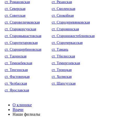
ст. Романовская
ст. Рязанская
ст. Северская
ст. Смоленская
ст. Советская
ст. Спокойная
ст. Старовеличковская
ст. Стародеревянковская
ст. Старокорсунская
ст. Староминская
ст. Старомышастовская
ст. Старонижестеблиевская
ст. Старотитаровская
ст. Старочеркасская
ст. Старощербиновская
ст. Тамань
ст. Тацинская
ст. Тбилисская
ст. Темижбекская
ст. Темиргоевская
ст. Тенгинская
ст. Троицкая
ст. Фастовецкая
ст. Холмская
ст. Челбасская
ст. Шапсугская
ст. Ярославская
О клинике
Врачи
Наши филиалы