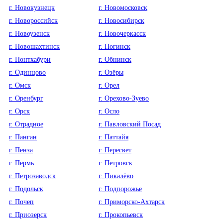
г. Новокузнецк
г. Новомосковск
г. Новороссийск
г. Новосибирск
г. Новоузенск
г. Новочеркасск
г. Новошахтинск
г. Ногинск
г. Нонтхабури
г. Обнинск
г. Одинцово
г. Озёры
г. Омск
г. Орел
г. Оренбург
г. Орехово-Зуево
г. Орск
г. Осло
г. Отрадное
г. Павловский Посад
г. Панган
г. Паттайя
г. Пенза
г. Пересвет
г. Пермь
г. Петровск
г. Петрозаводск
г. Пикалёво
г. Подольск
г. Подпорожье
г. Почеп
г. Приморско-Ахтарск
г. Приозерск
г. Прокопьевск