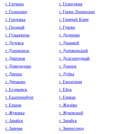
г. Гатчина
г. Геленджик
г. Голицыно
г. Горки Ленинские
г. Горловка
г. Горячий Ключ
г. Грозный
г. Гуково
г. Гулькевичи
г. Деденево
г. Дедовск
г. Джанкой
г. Дзержинск
г. Дзержинский
г. Дмитров
г. Долгопрудный
г. Домодедово
г. Донецк
г. Дрезна
г. Дубна
г. Дятьково
г. Евпатория
г. Егорьевск
г. Ейск
г. Екатеринбург
г. Ереван
г. Ершов
г. Жилёво
г. Жуковка
г. Жуковский
г. Зарайск
г. Зарайск
г. Заречье
г. Звенигород