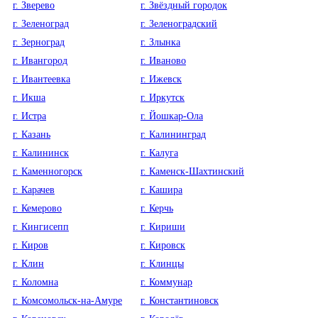
г. Зверево
г. Звёздный городок
г. Зеленоград
г. Зеленоградский
г. Зерноград
г. Злынка
г. Ивангород
г. Иваново
г. Ивантеевка
г. Ижевск
г. Икша
г. Иркутск
г. Истра
г. Йошкар-Ола
г. Казань
г. Калининград
г. Калининск
г. Калуга
г. Каменногорск
г. Каменск-Шахтинский
г. Карачев
г. Кашира
г. Кемерово
г. Керчь
г. Кингисепп
г. Кириши
г. Киров
г. Кировск
г. Клин
г. Клинцы
г. Коломна
г. Коммунар
г. Комсомольск-на-Амуре
г. Константиновск