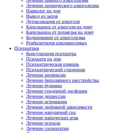
Лечение пивного алкоголизма
Лечение хронического алкоголизма
Нарколог на дом
Вывод из запоя
Детоксикация от алкоголя
Капельница от алкоголя на дому
Капельница от похмелья на дому
Кодирование от алкоголизма
Реабилитация алкозависимых
Психиатрия
Консультация психиатра
Психиатр на дом
Психиатрическая помощь
Психиатрический стационар
Лечение анорексии
Лечение биполярного расстройства
Лечение булимии
Лечение гендерной дисфории
Лечение депрессии
Лечение игромании
Лечение любовной зависимости
Лечение нарушений сна
Лечение панических атак
Лечение психоза
Лечение социопатии