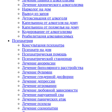
Лечение пивного алкоголизма
Лечение хронического алкоголизма
Нарколог на дом
Вывод из запоя
Детоксикация от алкоголя
Капельница от алкоголя на дому
Капельница от похмелья на дому
Кодирование от алкоголизма
Реабилитация алкозависимых
Психиатрия
Консультация психиатра
Психиатр на дом
Психиатрическая помощь
Психиатрический стационар
Лечение анорексии
Лечение биполярного расстройства
Лечение булимии
Лечение гендерной дисфории
Лечение депрессии
Лечение игромании
Лечение любовной зависимости
Лечение нарушений сна
Лечение панических атак
Лечение психоза
Лечение социопатии