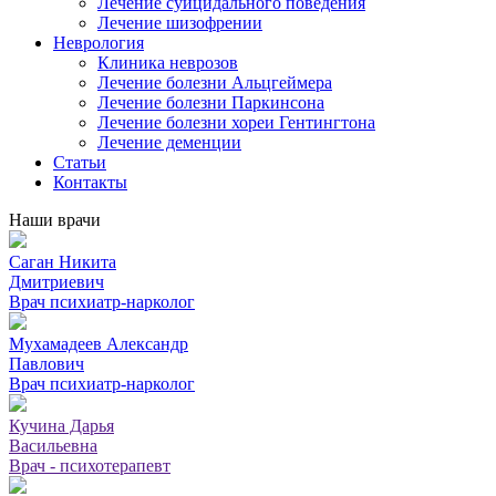
Лечение суицидального поведения
Лечение шизофрении
Неврология
Клиника неврозов
Лечение болезни Альцгеймера
Лечение болезни Паркинсона
Лечение болезни хореи Гентингтона
Лечение деменции
Статьи
Контакты
Наши врачи
Саган Никита
Дмитриевич
Врач психиатр-нарколог
Мухамадеев Александр
Павлович
Врач психиатр-нарколог
Кучина Дарья
Васильевна
Врач - психотерапевт